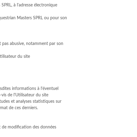
s SPRL, à l'adresse électronique
 Equestrian Masters SPRL ou pour son
st pas abusive, notamment par son
lisateur du site
dites informations à l'éventuel
s de l'Utilisateur du site
des et analyses statistiques sur
ymat de ces derniers.
oit de modification des données