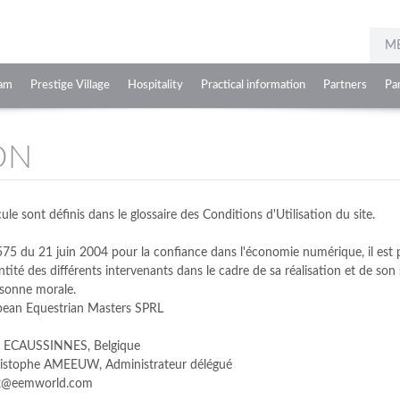
ME
am
Prestige Village
Hospitality
Practical information
Partners
Pa
ON
 sont définis dans le glossaire des Conditions d'Utilisation du site.
4-575 du 21 juin 2004 pour la confiance dans l'économie numérique, il est p
té des différents intervenants dans le cadre de sa réalisation et de son s
rsonne morale.
ropean Equestrian Masters SPRL
190 ECAUSSINNES, Belgique
hristophe AMEEUW, Administrateur délégué
k@eemworld.com