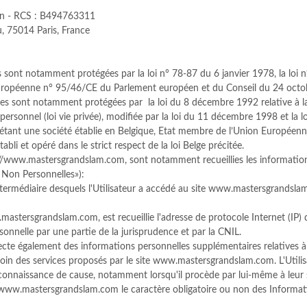
on - RCS : B494763311
, 75014 Paris, France
 sont notamment protégées par la loi n° 78-87 du 6 janvier 1978, la loi n
européenne n° 95/46/CE du Parlement européen et du Conseil du 24 oct
es sont notamment protégées par la loi du 8 décembre 1992 relative à la 
ersonnel (loi vie privée), modifiée par la loi du 11 décembre 1998 et la lo
ant une société établie en Belgique, Etat membre de l’Union Européenne, i
tabli et opéré dans le strict respect de la loi Belge précitée.
ttp://www.mastersgrandslam.com, sont notamment recueillies les informatio
 Non Personnelles»):
'intermédiaire desquels l'Utilisateur a accédé au site www.mastersgrandsl
.mastersgrandslam.com, est recueillie l'adresse de protocole Internet (IP) d
nnelle par une partie de la jurisprudence et par la CNIL.
te également des informations personnelles supplémentaires relatives à l
in des services proposés par le site www.mastersgrandslam.com. L'Utilisa
onnaissance de cause, notamment lorsqu'il procède par lui-même à leur s
site www.mastersgrandslam.com le caractère obligatoire ou non des Informat