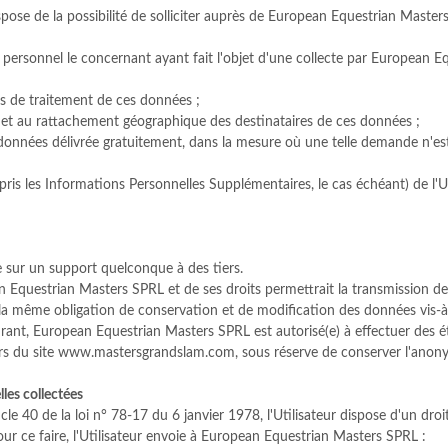
dispose de la possibilité de solliciter auprès de European Equestrian Master
re personnel le concernant ayant fait l'objet d'une collecte par European
tés de traitement de ces données ;
ité et au rattachement géographique des destinataires de ces données ;
données délivrée gratuitement, dans la mesure où une telle demande n'e
s les Informations Personnelles Supplémentaires, le cas échéant) de l'Uti
e sur un support quelconque à des tiers.
 Equestrian Masters SPRL et de ses droits permettrait la transmission des
la même obligation de conservation et de modification des données vis-à-vi
, European Equestrian Masters SPRL est autorisé(e) à effectuer des étu
ateurs du site www.mastersgrandslam.com, sous réserve de conserver l'anon
les collectées
le 40 de la loi n° 78-17 du 6 janvier 1978, l'Utilisateur dispose d'un dr
ur ce faire, l'Utilisateur envoie à European Equestrian Masters SPRL :