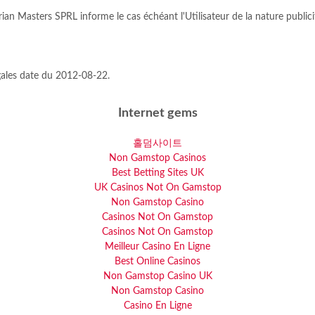
an Masters SPRL informe le cas échéant l'Utilisateur de la nature publici
égales date du 2012-08-22.
Internet gems
홀덤사이트
Non Gamstop Casinos
Best Betting Sites UK
UK Casinos Not On Gamstop
Non Gamstop Casino
Casinos Not On Gamstop
Casinos Not On Gamstop
Meilleur Casino En Ligne
Best Online Casinos
Non Gamstop Casino UK
Non Gamstop Casino
Casino En Ligne