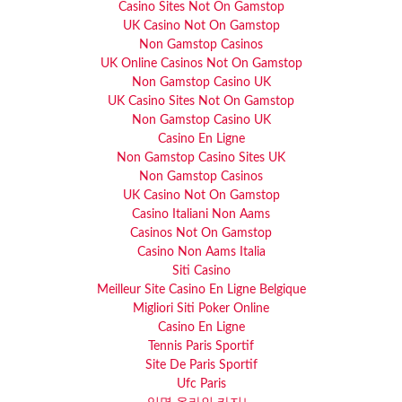
Casino Sites Not On Gamstop
UK Casino Not On Gamstop
Non Gamstop Casinos
UK Online Casinos Not On Gamstop
Non Gamstop Casino UK
UK Casino Sites Not On Gamstop
Non Gamstop Casino UK
Casino En Ligne
Non Gamstop Casino Sites UK
Non Gamstop Casinos
UK Casino Not On Gamstop
Casino Italiani Non Aams
Casinos Not On Gamstop
Casino Non Aams Italia
Siti Casino
Meilleur Site Casino En Ligne Belgique
Migliori Siti Poker Online
Casino En Ligne
Tennis Paris Sportif
Site De Paris Sportif
Ufc Paris