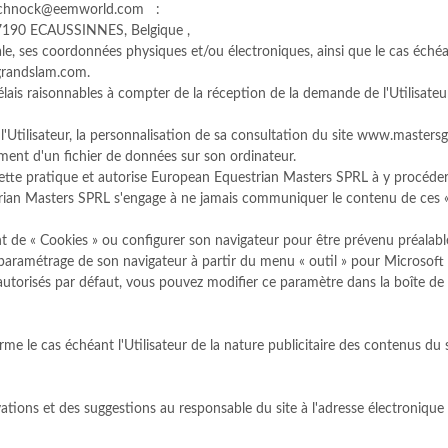
chnock@eemworld.com
:
, 07190 ECAUSSINNES, Belgique ,
e, ses coordonnées physiques et/ou électroniques, ainsi que le cas échéan
grandslam.com.
lais raisonnables à compter de la réception de la demande de l'Utilisateu
 l'Utilisateur, la personnalisation de sa consultation du site www.masters
ement d'un fichier de données sur son ordinateur.
 cette pratique et autorise European Equestrian Masters SPRL à y procéder
rian Masters SPRL s'engage à ne jamais communiquer le contenu de ces « 
ent de « Cookies » ou configurer son navigateur pour être prévenu préalabl
u paramétrage de son navigateur à partir du menu « outil » pour Microsoft 
autorisés par défaut, vous pouvez modifier ce paramètre dans la boîte de 
me le cas échéant l'Utilisateur de la nature publicitaire des contenus 
vations et des suggestions au responsable du site à l'adresse électronique