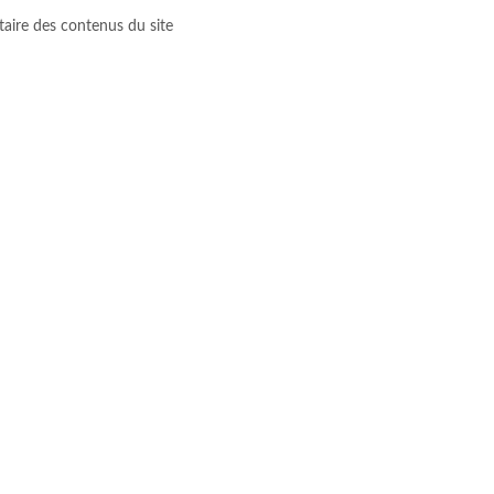
taire des contenus du site