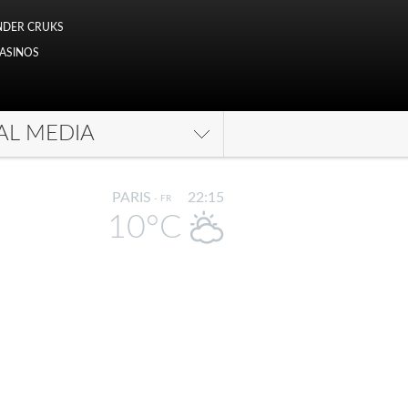
NDER CRUKS
ASINOS
AL MEDIA
PARIS
22:15
- FR
10°C