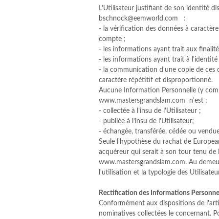
L'Utilisateur justifiant de son identité 
bschnock@eemworld.com
:
- la vérification des données à caractè
compte ;
- les informations ayant trait aux finali
- les informations ayant trait à l'ident
- la communication d'une copie de ces 
caractère répétitif et disproportionné.
Aucune Information Personnelle (y compri
www.mastersgrandslam.com n'est :
- collectée à l'insu de l'Utilisateur ;
- publiée à l'insu de l'Utilisateur;
- échangée, transférée, cédée ou vendu
Seule l'hypothèse du rachat de European
acquéreur qui serait à son tour tenu de 
www.mastersgrandslam.com. Au demeurant
l'utilisation et la typologie des Utilis
Rectification des Informations Personnel
Conformément aux dispositions de l'artic
nominatives collectées le concernant. Po