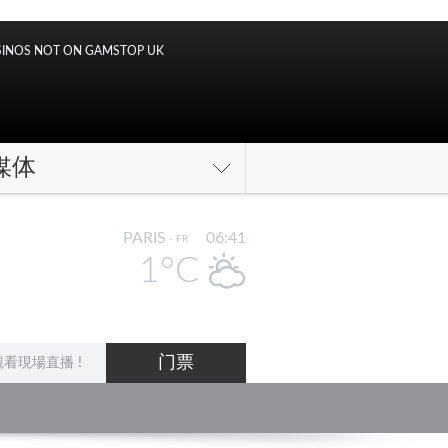
SINOS NOT ON GAMSTOP UK
媒体
PARIS
06:41
- FR
1°C
门票
觀看現場直播 !