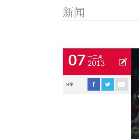
新闻
07
十二月
2013
分享