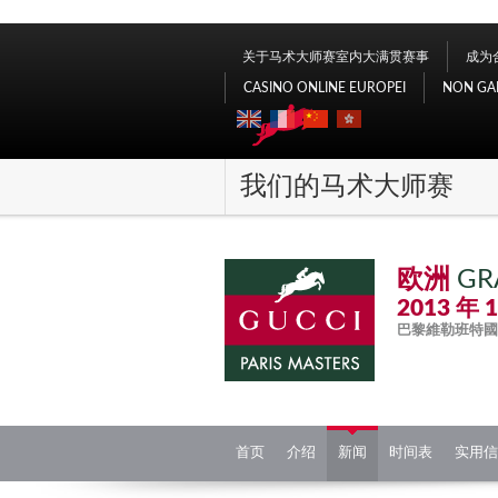
关于马术大师赛室内大满贯赛事
成为
CASINO ONLINE EUROPEI
NON GA
我们的马术大师赛
欧洲
GR
2013 年 1
巴黎維勒班特國
首页
介绍
新闻
时间表
实用信