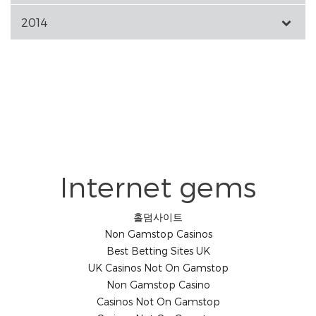
2014
Internet gems
홀덤사이트
Non Gamstop Casinos
Best Betting Sites UK
UK Casinos Not On Gamstop
Non Gamstop Casino
Casinos Not On Gamstop